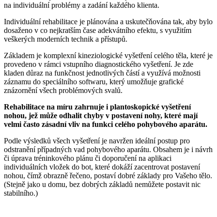
na individuální problémy a zadání každého klienta.
Individuální rehabilitace je plánována a uskutečňována tak, aby bylo
dosaženo v co nejkratším čase adekvátního efektu, s využitím
veškerých moderních technik a přístupů.
Základem je komplexní kineziologické vyšetření celého těla, které je
provedeno v rámci vstupního diagnostického vyšetření. Je zde
kladen důraz na funkčnost jednotlivých částí a využívá možnosti
záznamu do speciálního softwaru, který umožňuje grafické
znázornění všech problémových svalů.
Rehabilitace na míru zahrnuje i plantoskopické vyšetření
nohou, jež může odhalit chyby v postavení nohy, které mají
velmi často zásadní vliv na funkci celého pohybového aparátu.
Podle výsledků všech vyšetření je navržen ideální postup pro
odstranění případných vad pohybového aparátu. Obsahem je i návrh
či úprava tréninkového plánu či doporučení na aplikaci
individuálních vložek do bot, které dokáží zacentrovat postavení
nohou, čímž obrazně řečeno, postaví dobré základy pro Vašeho tělo.
(Stejně jako u domu, bez dobrých základů nemůžete postavit nic
stabilního.)