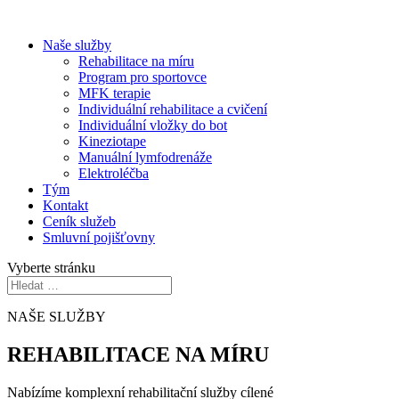
Naše služby
Rehabilitace na míru
Program pro sportovce
MFK terapie
Individuální rehabilitace a cvičení
Individuální vložky do bot
Kineziotape
Manuální lymfodrenáže
Elektroléčba
Tým
Kontakt
Ceník služeb
Smluvní pojišťovny
Vyberte stránku
NAŠE SLUŽBY
REHABILITACE NA MÍRU
Nabízíme komplexní rehabilitační služby cílené